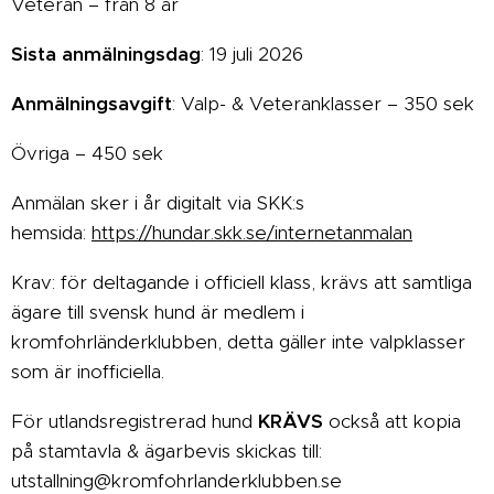
Veteran – från 8 år
Sista anmälningsdag
: 19 juli 2026
A
nmälningsavgift
: Valp- & Veteranklasser – 350 sek
Övriga – 450 sek
Anmälan sker i år digitalt via SKK:s
hemsida:
https://hundar.skk.se/internetanmalan
Krav: för deltagande i officiell klass, krävs att samtliga
ägare till svensk hund är medlem i
kromfohrländerklubben, detta gäller inte valpklasser
som är inofficiella.
För utlandsregistrerad hund
KRÄVS
också att kopia
på stamtavla & ägarbevis skickas till:
utstallning@kromfohrlanderklubben.se