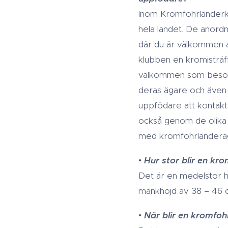
Inom Kromfohrländerk
hela landet. De anord
där du är välkommen 
klubben en kromisträff
välkommen som besöka
deras ägare och även 
uppfödare att kontakt
också genom de olika
med kromfohrländeräga
•
Hur stor blir en kr
Det är en medelstor h
mankhöjd av 38 – 46 cm
•
När blir en kromfo