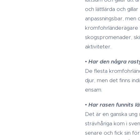
och lättlärda och gilla
anpassningsbar, men d
kromfohrländerägare t
skogspromenader, skid
aktiviteter.
•
Har den några rast
De flesta kromfohrlän
djur, men det finns ind
ensam.
•
Har rasen funnits l
Det är en ganska ung r
strävhåriga kom i sven
senare och fick sin fö