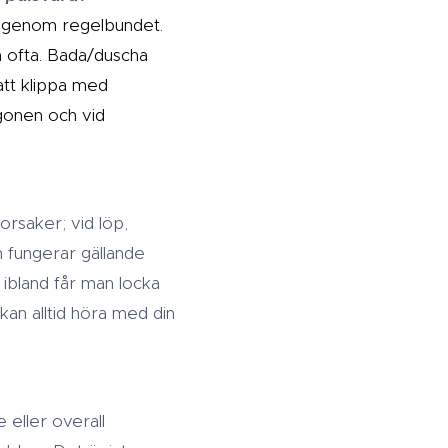
 igenom regelbundet.
en ofta. Bada/duscha
att klippa med
 ögonen och vid
orsaker; vid löp,
 fungerar gällande
 ibland får man locka
kan alltid höra med din
 eller overall