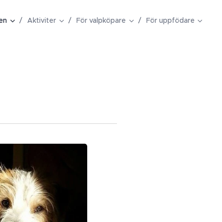
en
Aktiviter
För valpköpare
För uppfödare