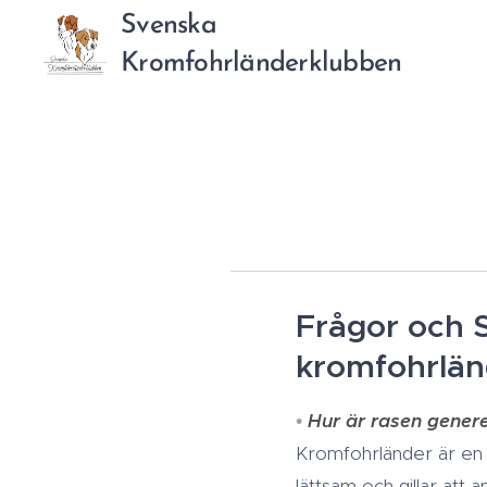
Svenska
Kromfohrländerklubben
Frågor och 
kromfohrlän
•
Hur är rasen genere
Kromfohrländer är en a
lättsam och gillar att 