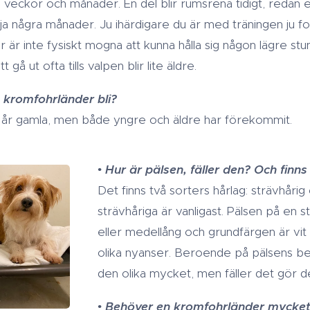
 veckor och månader. En del blir rumsrena tidigt, redan 
 några månader. Ju ihärdigare du är med träningen ju for
ar är inte fysiskt mogna att kunna hålla sig någon lägre st
 gå ut ofta tills valpen blir lite äldre.
kromfohrländer bli?
5 år gamla, men både yngre och äldre har förekommit.
•
Hur är pälsen, fäller den? Och finns
Det finns två sorters hårlag: strävhårig
strävhåriga är vanligast. Pälsen på en s
eller medellång och grundfärgen är vit 
olika nyanser. Beroende på pälsens bes
den olika mycket, men fäller det gör d
•
Behöver en kromfohrländer mycke