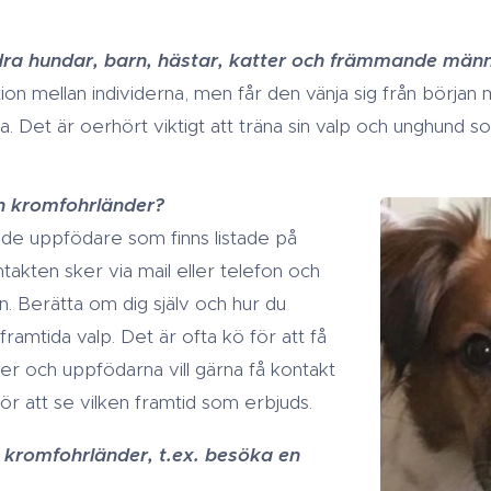
.
ra hundar, barn, hästar, katter och främmande männ
tion mellan individerna, men får den vänja sig från början
. Det är oerhört viktigt att träna sin valp och unghund soc
n kromfohrländer?
 de uppfödare som finns listade på
akten sker via mail eller telefon och
. Berätta om dig själv och hur du
ramtida valp. Det är ofta kö för att få
r och uppfödarna vill gärna få kontakt
r att se vilken framtid som erbjuds.
n kromfohrländer, t.ex. besöka en