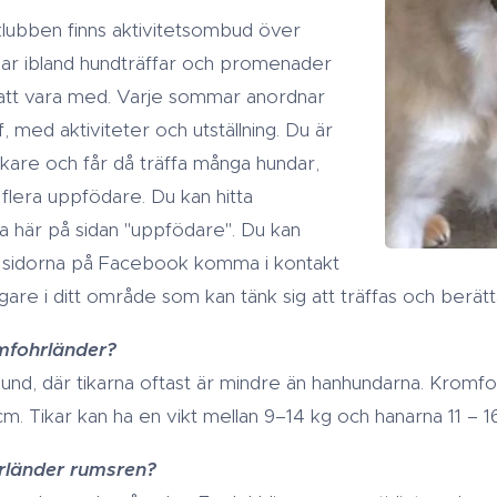
lubben finns aktivitetsombud över
nar ibland hundträffar och promenader
att vara med. Varje sommar anordnar
, med aktiviteter och utställning. Du är
re och får då träffa många hundar,
flera uppfödare. Du kan hitta
a här på sidan "uppfödare". Du kan
 sidorna på Facebook komma i kontakt
re i ditt område som kan tänk sig att träffas och berätt
omfohrländer?
und, där tikarna oftast är mindre än hanhundarna. Kromfo
. Tikar kan ha en vikt mellan 9–14 kg och hanarna 11 – 16
hrländer rumsren?