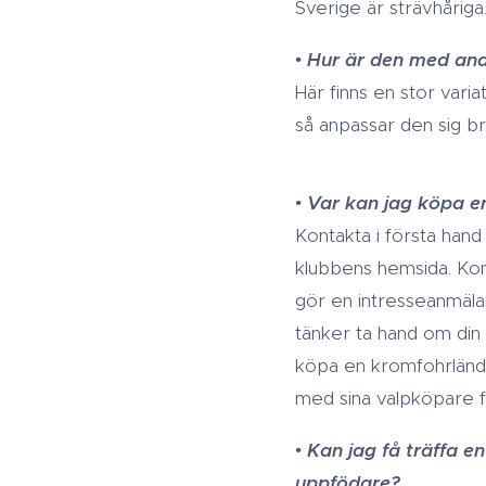
Sverige är strävhåriga
•
Hur är den med and
Här finns en stor varia
så anpassar den sig bra
•
Var kan jag köpa e
Kontakta i första hand
klubbens hemsida. Kont
gör en intresseanmälan
tänker ta hand om din f
köpa en kromfohrlände
med sina valpköpare fö
•
Kan jag få träffa e
uppfödare?