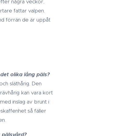
efter några veckor,
tare fattar valpen.
und förrän de är uppåt
 det olika lång päls?
 och släthårig. Den
trävhårig
kan vara kort
med inslag av brunt i
kaffenhet så fäller
en.
t pälsvård?