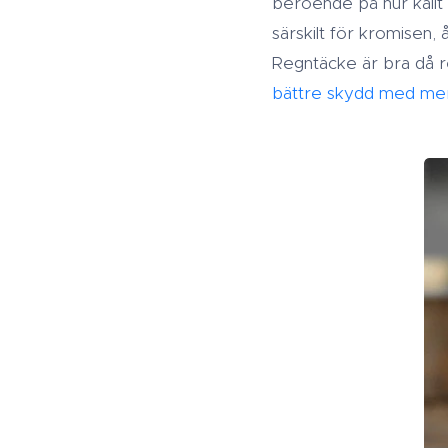
beroende på hur kallt 
särskilt för kromisen,
Regntäcke är bra då r
bättre skydd med mer 