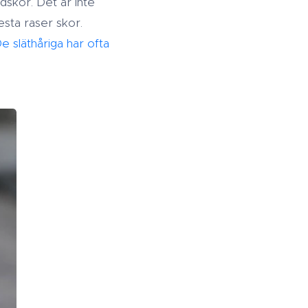
dskor. Det är inte
esta raser skor.
e släthåriga har ofta