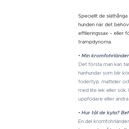
Speciellt de släthåriga
hunden när det behövs
effileringssax – eller 
trampdynorna.
•
Min kromfohrländer v
Det första man kan tän
hanhundar som blir kö
fodertyp, mattider och
med lite lek eller sök
uppfödare eller andra
•
Hur tål de kyla? Be
En del kromfohrländer