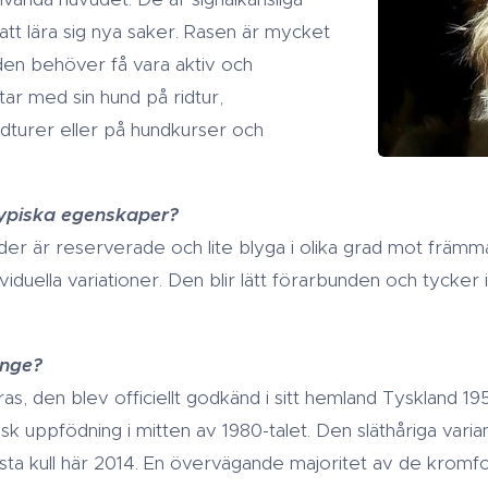
r att lära sig nya saker. Rasen är mycket
en behöver få vara aktiv och
ar med sin hund på ridtur,
turer eller på hundkurser och
ypiska egenskaper?
der är reserverade och lite blyga i olika grad mot främ
ividuella variationer. Den blir lätt förarbunden och tycker 
änge?
as, den blev officiellt godkänd i sitt hemland Tyskland 19
sk uppfödning i mitten av 1980-talet. Den släthåriga var
rsta kull här 2014. En övervägande majoritet av de kromfo