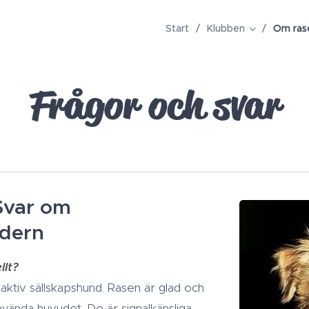
Start
Klubben
Om ras
Frågor och svar
Svar om
dern
llt?
ktiv sällskapshund. Rasen är glad o
ch
använda huvudet. De är signalkänsliga