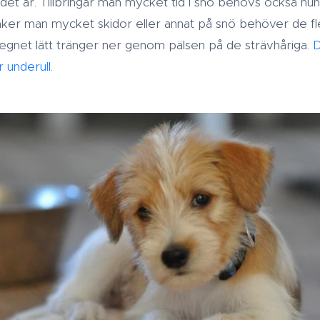
det är. Tillbringar man mycket tid i snö behövs också hun
 åker man mycket skidor eller annat på snö behöver de fl
egnet lätt tränger ner genom pälsen på de strävhåriga.
D
underull.