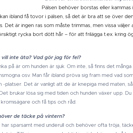
Pälsen behöver borstas eller kammas
 kan ibland få tovor i pälsen, så det är bra att se över d
. Det är ingen ras som måste trimmas, men vissa väljer 
försiktigt rycka bort dött hår – för att frilägga t.ex. kring
ill inte äta? Vad gör jag för fel?
ka på är om hunden är sjuk. Om inte, så finns det många 
nsmogna osv. Man får ibland pröva sig fram med vad som
 -platser. Det är vanligt att de är knepiga med maten, så
. Det brukar lösa sig med tiden och hunden växer upp. Du 
 kromisägare och få tips och råd.
höver de täcke på vintern?
 har sparsamt med underull och behöver ofta tröja, täcke