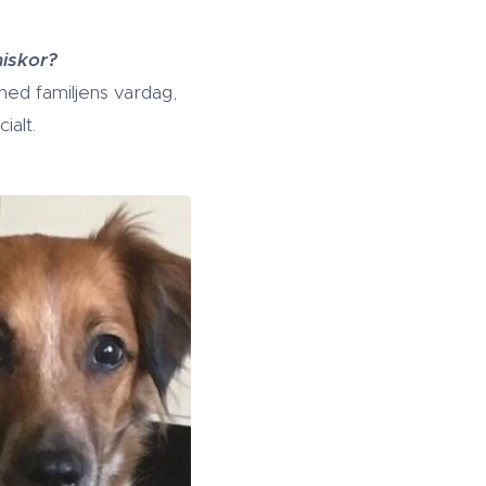
iskor?
 med familjens vardag,
ialt.