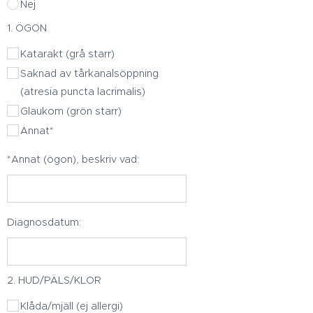
Nej
1. ÖGON
Katarakt (grå starr)
Saknad av tårkanalsöppning
(atresia puncta lacrimalis)
Glaukom (grön starr)
Annat*
*Annat (ögon), beskriv vad:
Diagnosdatum:
2. HUD/PÄLS/KLOR
Klåda/mjäll (ej allergi)