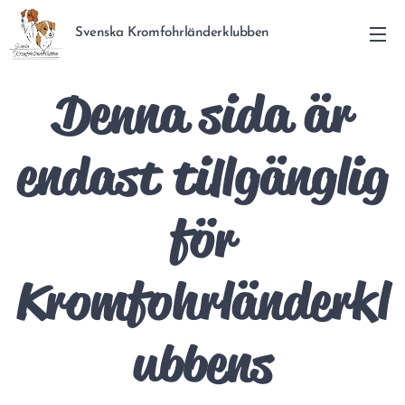
Svenska Kromfohrländerklubben
Denna sida är
endast tillgänglig
för
Kromfohrländerkl
ubbens