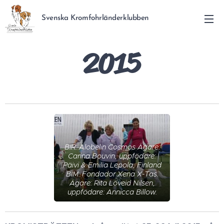
Svenska Kromfohrländerklubben
2015
BIR: Alobelin Cosmos Ägare:
Carina Bouvin, uppfödare:
Päivi & Emilia Lepola, Finland
BIM: Fondador Xena X-Tas.
Ägare: Rita Löveid Nilsen,
uppfödare: Annicca Billow.