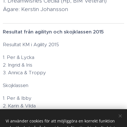
1. Dreamwishes Cecilia (Hp, BIM Veteran)
Ägare: Kerstin Johansson
Resultat från agilityn och skojklassen 2015
Resultat KM i Agility 2015
1. Per & Lycka
2. Ingrid & Iris
3. Annica & Troppy
Skojklassen
1. Per & Ibby
2. Karin & Vilda
3. Sune & Bruno
Vi använder cookies för att möjliggöra en korrekt funktion