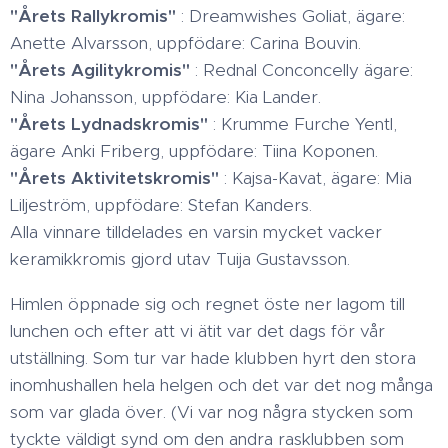
"Årets Rallykromis"
: Dreamwishes Goliat, ägare:
Anette Alvarsson, uppfödare: Carina Bouvin.
"Årets Agilitykromis"
: Rednal Conconcelly ägare:
Nina Johansson, uppfödare: Kia Lander.
"Årets Lydnadskromis"
: Krumme Furche Yentl,
ägare Anki Friberg, uppfödare: Tiina Koponen.
"Årets Aktivitetskromis"
: Kajsa-Kavat, ägare: Mia
Liljeström, uppfödare: Stefan Kanders.
Alla vinnare tilldelades en varsin mycket vacker
keramikkromis gjord utav Tuija Gustavsson.
Himlen öppnade sig och regnet öste ner lagom till
lunchen och efter att vi ätit var det dags för vår
utställning. Som tur var hade klubben hyrt den stora
inomhushallen hela helgen och det var det nog många
som var glada över. (Vi var nog några stycken som
tyckte väldigt synd om den andra rasklubben som